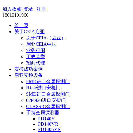
加入收藏
|
登录
注册
18610191960
首 页
关于CEIA启亚
关于CEIA（启亚）
启亚CEIA中国
业务范围
历史荣誉
招商代理
安检成功案例
启亚安检设备
PMD进口金属探测门
Hi-pe进口安检门
SMD进口金属探测门
02PN20进口安检门
CLASSIC金属探测门
手持金属探测器
PD140V
PD140VR
PD140SVR