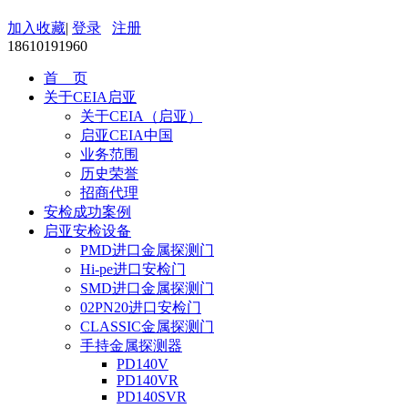
加入收藏
|
登录
注册
18610191960
首 页
关于CEIA启亚
关于CEIA（启亚）
启亚CEIA中国
业务范围
历史荣誉
招商代理
安检成功案例
启亚安检设备
PMD进口金属探测门
Hi-pe进口安检门
SMD进口金属探测门
02PN20进口安检门
CLASSIC金属探测门
手持金属探测器
PD140V
PD140VR
PD140SVR