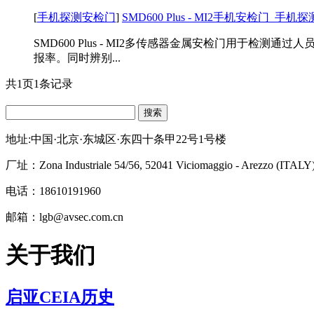
[
手机探测安检门
]
SMD600 Plus - MI2手机安检门_
SMD600 Plus - MI2多传感器金属安检门用
报率。同时辨别...
共
1
页
1
条记录
搜索
地址:中国·北京·东城区·东四十条甲22号1号楼
厂址：
Zona Industriale 54/56, 52041 Viciomaggio - Arezzo (ITALY
电话：18610191960
邮箱：lgb@avsec.com.cn
关于我们
启亚CEIA历史