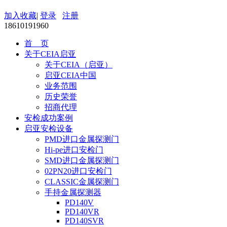
加入收藏
|
登录
注册
18610191960
首 页
关于CEIA启亚
关于CEIA（启亚）
启亚CEIA中国
业务范围
历史荣誉
招商代理
安检成功案例
启亚安检设备
PMD进口金属探测门
Hi-pe进口安检门
SMD进口金属探测门
02PN20进口安检门
CLASSIC金属探测门
手持金属探测器
PD140V
PD140VR
PD140SVR